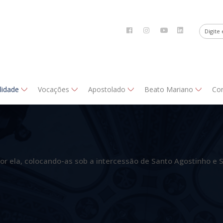
alidade
Vocações
Apostolado
Beato Mariano
Co
or ela, colocando-as sob a intercessão de Santo Agostinho e 