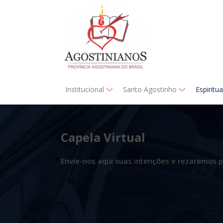
Institucional
Santo Agostinho
Espiritu
Capela Virtual
Envie-nos aqui suas intenções e rezaremos p