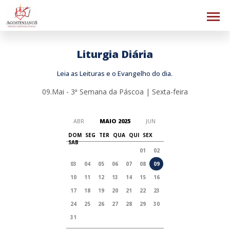
Liturgia Diária
Leia as Leituras e o Evangelho do dia.
09.Mai - 3ª Semana da Páscoa | Sexta-feira
ABR
MAIO 2025
JUN
DOM
SEG
TER
QUA
QUI
SEX
SAB
01
02
03
04
05
06
07
08
09
10
11
12
13
14
15
16
17
18
19
20
21
22
23
24
25
26
27
28
29
30
31