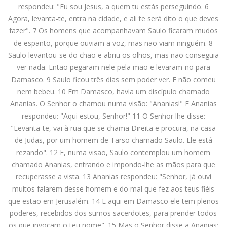
respondeu: "Eu sou Jesus, a quem tu estás perseguindo. 6
Agora, levanta-te, entra na cidade, e ali te será dito o que deves
fazer". 7 Os homens que acompanhavam Saulo ficaram mudos
de espanto, porque ouviam a voz, mas não viam ninguém. 8
Saulo levantou-se do chão e abriu os olhos, mas não conseguia
ver nada. Então pegaram nele pela mão e levaram-no para
Damasco. 9 Saulo ficou três dias sem poder ver. E não comeu
nem bebeu. 10 Em Damasco, havia um discípulo chamado
Ananias. O Senhor o chamou numa visão: "Ananias!" E Ananias
respondeu: "Aqui estou, Senhor!" 11 O Senhor lhe disse:
"Levanta-te, vai à rua que se chama Direita e procura, na casa
de Judas, por um homem de Tarso chamado Saulo. Ele está
rezando". 12 E, numa visão, Saulo contemplou um homem
chamado Ananias, entrando e impondo-lhe as mãos para que
recuperasse a vista. 13 Ananias respondeu: "Senhor, já ouvi
muitos falarem desse homem e do mal que fez aos teus fiéis
que estão em Jerusalém. 14 E aqui em Damasco ele tem plenos
poderes, recebidos dos sumos sacerdotes, para prender todos
os que invocam o teu nome". 15 Mas o Senhor disse a Ananias: