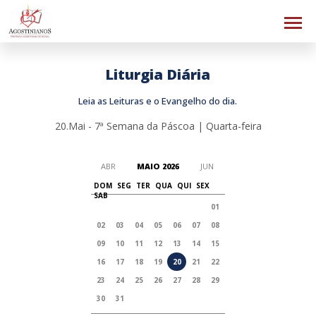
Liturgia Diária
Leia as Leituras e o Evangelho do dia.
20.Mai - 7ª Semana da Páscoa | Quarta-feira
ABR
MAIO 2026
JUN
DOM
SEG
TER
QUA
QUI
SEX
SAB
01
02
03
04
05
06
07
08
09
10
11
12
13
14
15
16
17
18
19
20
21
22
23
24
25
26
27
28
29
30
31