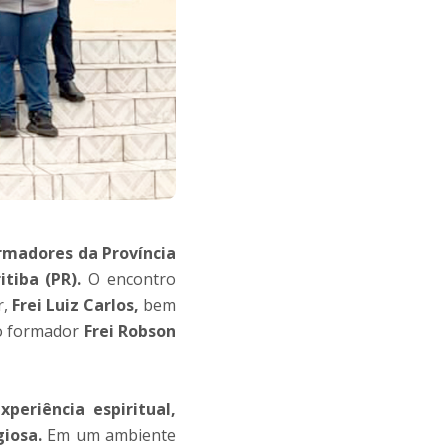
rmadores da Província
itiba (PR).
O encontro
r,
Frei Luiz Carlos,
bem
do formador
Frei Robson
periência espiritual,
iosa.
Em um ambiente