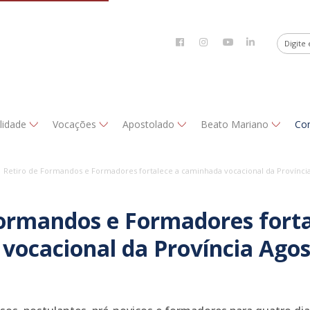
alidade
Vocações
Apostolado
Beato Mariano
Co
Retiro de Formandos e Formadores fortalece a caminhada vocacional da Província 
Formandos e Formadores forta
vocacional da Província Agos