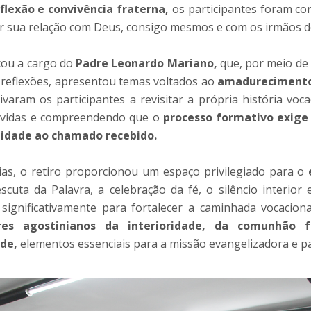
eflexão e convivência fraterna,
os participantes foram co
r sua relação com Deus, consigo mesmos e com os irmãos d
icou a cargo do
Padre Leonardo Mariano,
que, por meio de 
reflexões, apresentou temas voltados ao
amadurecimento 
ivaram os participantes a revisitar a própria história voc
 vidas e compreendendo que o
processo formativo exige
elidade ao chamado recebido.
ias, o retiro proporcionou um espaço privilegiado para o
cuta da Palavra, a celebração da fé, o silêncio interior e
 significativamente para fortalecer a caminhada vocaciona
res agostinianos da interioridade, da comunhão 
ade,
elementos essenciais para a missão evangelizadora e pa