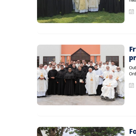
Fr
pr
Out
Ord
F