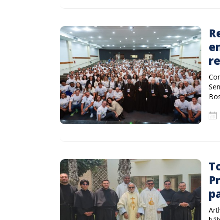
Re
e
r
Com
Sen
Bos
T
Pr
p
Art
háb