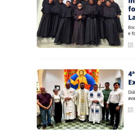
In
f
L
Enc
e f
4
E
Diá
ava