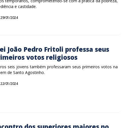
os temporários, comprometendo-se com a prática da pobreza,
diência e castidade.
29/01/2024
ei João Pedro Fritoli professa seus
imeiros votos religiosos
ros seis jovens também professaram seus primeiros votos na
em de Santo Agostinho.
22/01/2024
ncontro dos superiores maiores no