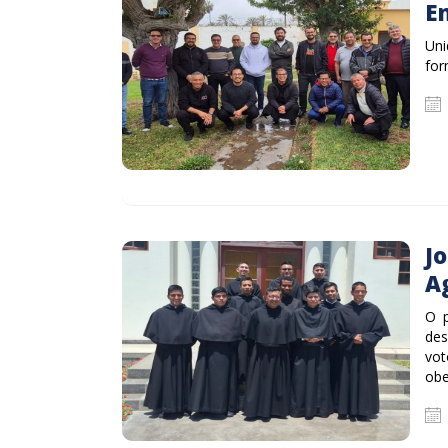
E
Uni
for
J
A
O p
des
vot
obe