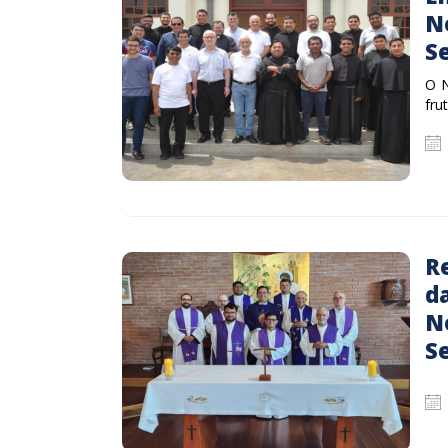
N
S
O N
fru
R
d
N
S