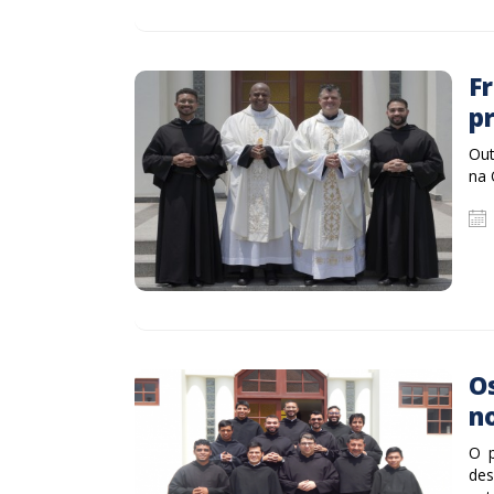
Fr
pr
Out
na 
O
n
O p
des