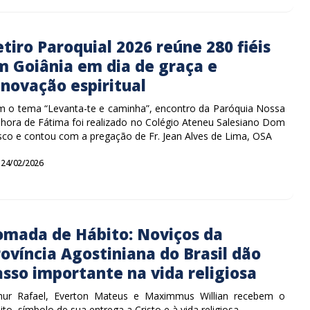
tiro Paroquial 2026 reúne 280 fiéis
m Goiânia em dia de graça e
enovação espiritual
 o tema “Levanta-te e caminha”, encontro da Paróquia Nossa
hora de Fátima foi realizado no Colégio Ateneu Salesiano Dom
co e contou com a pregação de Fr. Jean Alves de Lima, OSA
24/02/2026
omada de Hábito: Noviços da
ovíncia Agostiniana do Brasil dão
asso importante na vida religiosa
hur Rafael, Everton Mateus e Maximmus Willian recebem o
ito, símbolo de sua entrega a Cristo e à vida religiosa.