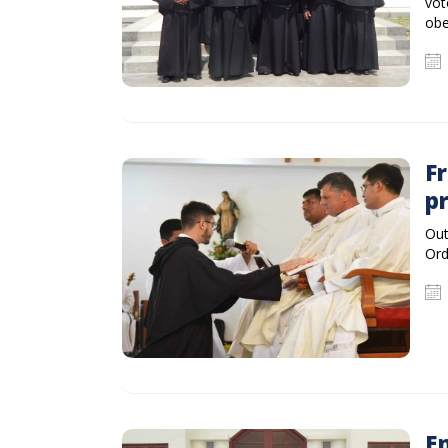
vot
obe
Fr
pr
Out
Ord
E