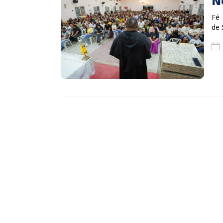
N
Fé 
de 