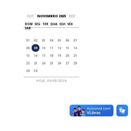
OUT
NOVEMBRO 2025
DEZ
DOM
SEG
TER
QUA
QUI
SEX
SAB
01
02
03
04
05
06
07
08
09
10
11
12
13
14
15
16
17
18
19
20
21
22
23
24
25
26
27
28
29
30
HOJE, 06/08/2026