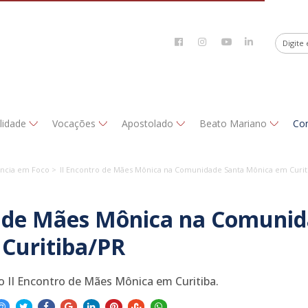
alidade
Vocações
Apostolado
Beato Mariano
Co
íncia em Foco >
II Encontro de Mães Mônica na Comunidade Santa Mônica em Curit
o de Mães Mônica na Comuni
Curitiba/PR
no II Encontro de Mães Mônica em Curitiba.