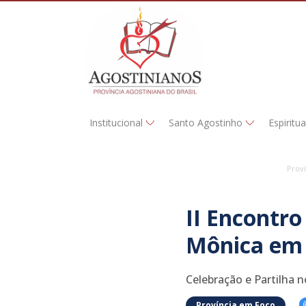
Institucional
Santo Agostinho
Espiritu
Prov
II Encontr
Mônica em 
Celebração e Partilha 
Província em Foco