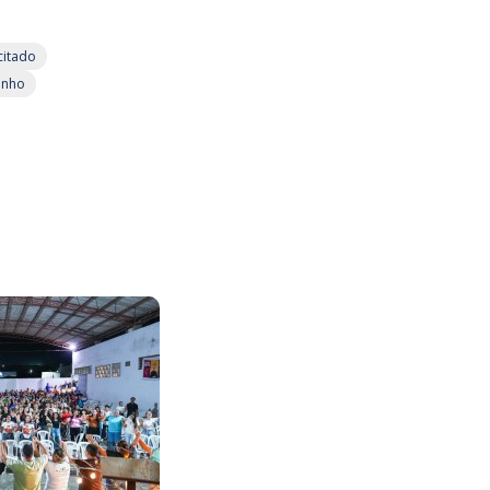
citado
inho