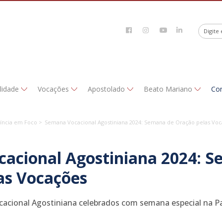
alidade
Vocações
Apostolado
Beato Mariano
Co
íncia em Foco >
Semana Vocacional Agostiniana 2024: Semana de Oração pelas Vo
acional Agostiniana 2024: 
as Vocações
cacional Agostiniana celebrados com semana especial na P